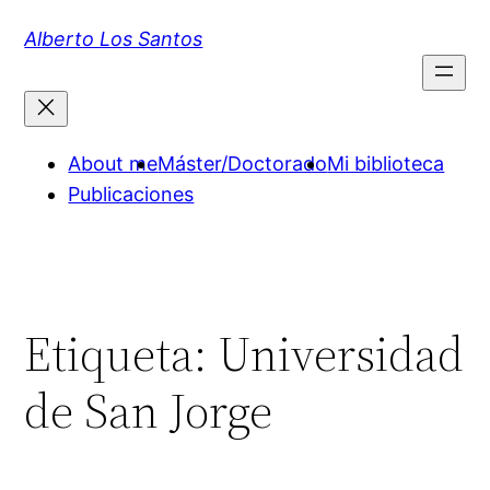
Saltar
Alberto Los Santos
al
contenido
About me
Máster/Doctorado
Mi biblioteca
Publicaciones
Etiqueta:
Universidad
de San Jorge