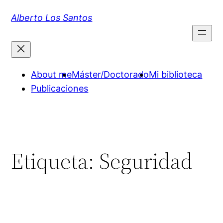
Saltar
Alberto Los Santos
al
contenido
About me
Máster/Doctorado
Mi biblioteca
Publicaciones
Etiqueta:
Seguridad